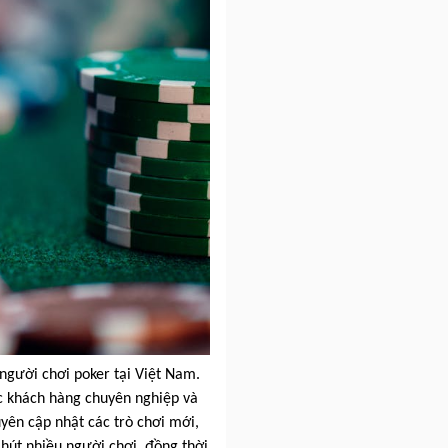
người chơi poker tại Việt Nam.
c khách hàng chuyên nghiệp và
yên cập nhật các trò chơi mới,
hút nhiều người chơi, đồng thời