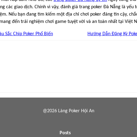
g các giao dịch. Chính vì vậy, đánh giá trang poker Đà Nẵng là yếu 
iệm. Nếu bạn đang tìm kiếm một địa chỉ chơi poker đáng tin cậy, chắ
 mang đến trải nghiệm chơi game tuyệt vời và an toàn nhất tại Việt 
u Sắc Chip Poker Phổ Biến
Hướng Dẫn Đăng Ký Poke
@2026 Làng Poker Hội An
Posts