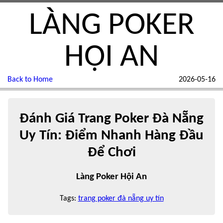
LÀNG POKER
HỘI AN
Back to Home
2026-05-16
Đánh Giá Trang Poker Đà Nẵng
Uy Tín: Điểm Nhanh Hàng Đầu
Để Chơi
Làng Poker Hội An
Tags:
trang poker đà nẵng uy tín