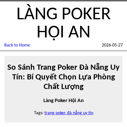
LÀNG POKER
HỘI AN
Back to Home
2026-05-27
So Sánh Trang Poker Đà Nẵng Uy
Tín: Bí Quyết Chọn Lựa Phòng
Chất Lượng
Làng Poker Hội An
Tags:
trang poker đà nẵng uy tín