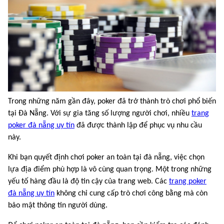
Trong những năm gần đây, poker đã trở thành trò chơi phổ biến
tại Đà Nẵng. Với sự gia tăng số lượng người chơi, nhiều
trang
poker đà nẵng uy tín
đã được thành lập để phục vụ nhu cầu
này.
Khi bạn quyết định chơi poker an toàn tại đà nẵng, việc chọn
lựa địa điểm phù hợp là vô cùng quan trọng. Một trong những
yếu tố hàng đầu là độ tin cậy của trang web. Các
trang poker
đà nẵng uy tín
không chỉ cung cấp trò chơi công bằng mà còn
bảo mật thông tin người dùng.